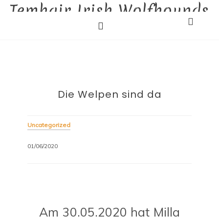
Temhair Irish Wolfhounds
Skip
to
Liebhaberzucht
content
Die Welpen sind da
Uncategorized
01/06/2020
Am 30.05.2020 hat Milla