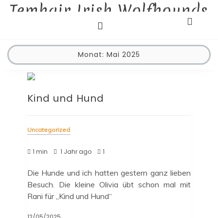
Temhair Irish Wolfhounds
Skip
to
Liebhaberzucht
content
Monat:
Mai 2025
Kind und Hund
Uncategorized
1 min
1 Jahr ago
1
Die Hunde und ich hatten gestern ganz lieben
Besuch. Die kleine Olivia übt schon mal mit
Rani für „Kind und Hund“
12/05/2025