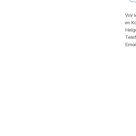
Wir l
im K
Helg
Tele
Emai