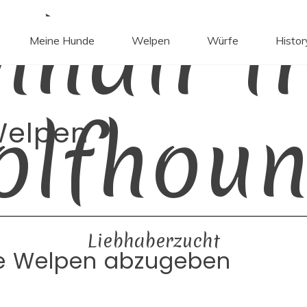
mhair Ir
Meine Hunde
Welpen
Würfe
Histor
olfhoun
elpen
Liebhaberzucht
ine Welpen abzugeben