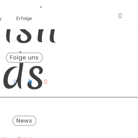
ish
y
Erfolge
ds
Folge uns
News