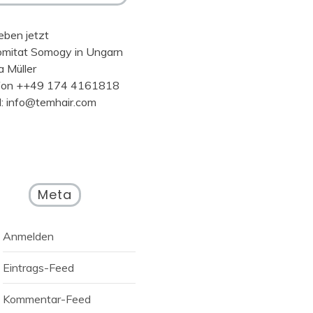
eben jetzt
omitat Somogy in Ungarn
a Müller
fon ++49 174 4161818
l: info@temhair.com
Meta
Anmelden
Eintrags-Feed
Kommentar-Feed