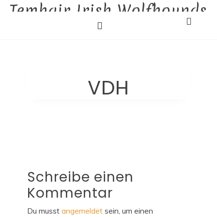
Temhair Irish Wolfhounds
Skip
to
Liebhaberzucht
content
VDH
Schreibe einen
Kommentar
Du musst
angemeldet
sein, um einen