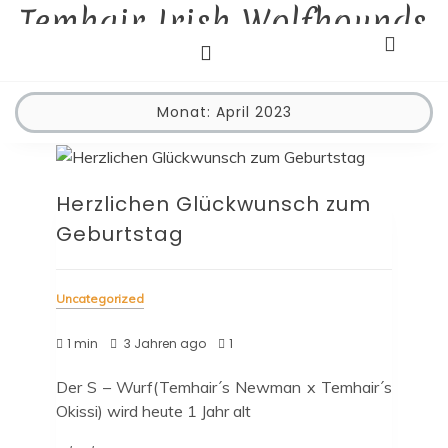
Temhair Irish Wolfhounds
Skip
to
Liebhaberzucht
content
Monat:
April 2023
Herzlichen Glückwunsch zum
Geburtstag
Uncategorized
1 min
3 Jahren ago
1
Der S – Wurf(Temhair´s Newman x Temhair´s
Okissi) wird heute 1 Jahr alt