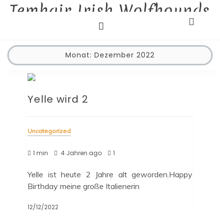
Temhair Irish Wolfhounds
Skip
to
Liebhaberzucht
content
Monat:
Dezember 2022
Yelle wird 2
Uncategorized
1 min
4 Jahren ago
1
Yelle ist heute 2 Jahre alt geworden.Happy
Birthday meine große Italienerin
12/12/2022