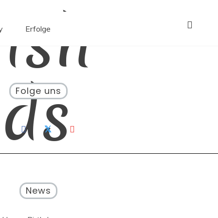
ish
y
Erfolge
ds
Folge uns
News