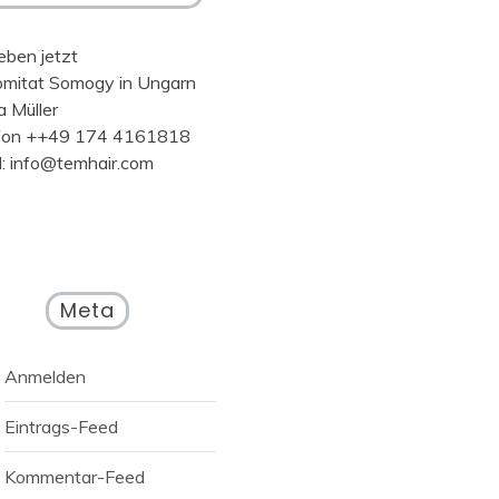
eben jetzt
omitat Somogy in Ungarn
a Müller
fon ++49 174 4161818
l: info@temhair.com
Meta
Anmelden
Eintrags-Feed
Kommentar-Feed