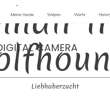
mhair Ir
Meine Hunde
Welpen
Würfe
Histor
olfhoun
DIGITAL CAMERA
Liebhaberzucht