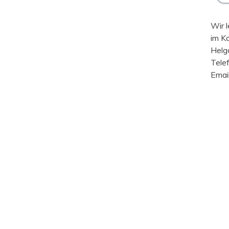
Wir l
im K
Helg
Tele
Emai