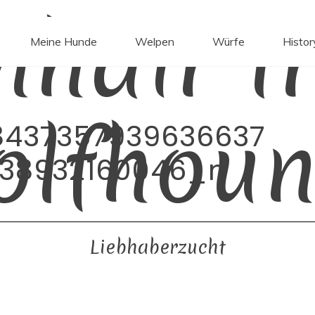
mhair Ir
Meine Hunde
Welpen
Würfe
Histor
olfhoun
8437357939636637
238932160046_n
Liebhaberzucht