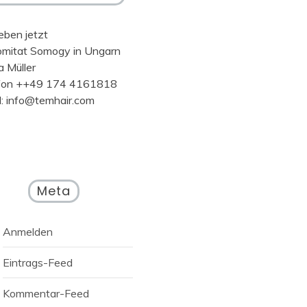
eben jetzt
omitat Somogy in Ungarn
a Müller
fon ++49 174 4161818
l: info@temhair.com
Meta
Anmelden
Eintrags-Feed
Kommentar-Feed