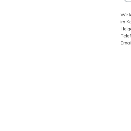
Wir l
im K
Helg
Tele
Emai