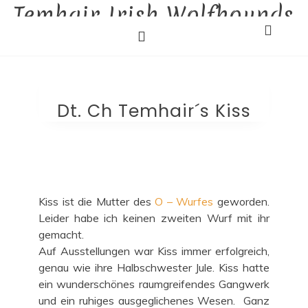
Temhair Irish Wolfhounds
Skip
to
Liebhaberzucht
content
Dt. Ch Temhair´s Kiss
Kiss ist die Mutter des
O – Wurfes
geworden.
Leider habe ich keinen zweiten Wurf mit ihr
gemacht.
Auf Ausstellungen war Kiss immer erfolgreich,
genau wie ihre Halbschwester Jule. Kiss hatte
ein wunderschönes raumgreifendes Gangwerk
und ein ruhiges ausgeglichenes Wesen. Ganz